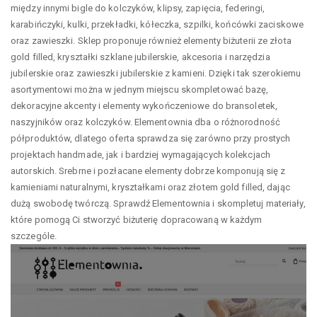
między innymi bigle do kolczyków, klipsy, zapięcia, federingi,
karabińczyki, kulki, przekładki, kółeczka, szpilki, końcówki zaciskowe
oraz zawieszki. Sklep proponuje również elementy biżuterii ze złota
gold filled, kryształki szklane jubilerskie, akcesoria i narzędzia
jubilerskie oraz zawieszki jubilerskie z kamieni. Dzięki tak szerokiemu
asortymentowi można w jednym miejscu skompletować bazę,
dekoracyjne akcenty i elementy wykończeniowe do bransoletek,
naszyjników oraz kolczyków. Elementownia dba o różnorodność
półproduktów, dlatego oferta sprawdza się zarówno przy prostych
projektach handmade, jak i bardziej wymagających kolekcjach
autorskich. Srebrne i pozłacane elementy dobrze komponują się z
kamieniami naturalnymi, kryształkami oraz złotem gold filled, dając
dużą swobodę twórczą. Sprawdź Elementownia i skompletuj materiały,
które pomogą Ci stworzyć biżuterię dopracowaną w każdym
szczególe.