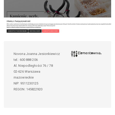
Novona Joanna Jesionkiewicz
tel.:
600 888 206
Al. Niepodległości 76 / 78
02-626
Warszawa
mazowieckie
NIP:
9511230125
REGON: 145822920