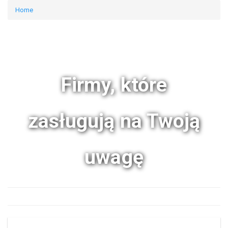
Home
Firmy, które
zasługują na Twoją
uwagę