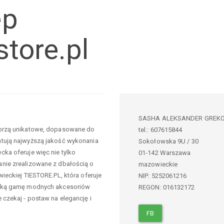
ep
store.pl
SASHA ALEKSANDER GREK
tworzą unikatowe, dopasowane do
tel.:
607615844
ntują najwyższą jakość wykonania
Sokołowska 9U / 30
cka oferuje więc nie tylko
01-142
Warszawa
anie zrealizowane z dbałością o
mazowieckie
wieckiej TIESTORE.PL, która oferuje
NIP:
5252061216
eroką gamę modnych akcesoriów
REGON: 016132172
 czekaj - postaw na elegancję i
FB