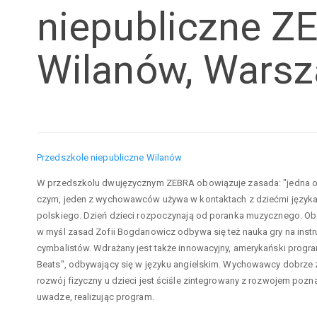
niepubliczne Z
Wilanów, Wars
Przedszkole niepubliczne Wilanów
W przedszkolu dwujęzycznym ZEBRA obowiązuje zasada: "jedna os
czym, jeden z wychowawców używa w kontaktach z dziećmi języka a
polskiego. Dzień dzieci rozpoczynają od poranka muzycznego. 
w myśl zasad Zofii Bogdanowicz odbywa się też nauka gry na instr
cymbalistów. Wdrażany jest także innowacyjny, amerykański progr
Beats", odbywający się w języku angielskim. Wychowawcy dobrze z
rozwój fizyczny u dzieci jest ściśle zintegrowany z rozwojem pozn
uwadze, realizując program.