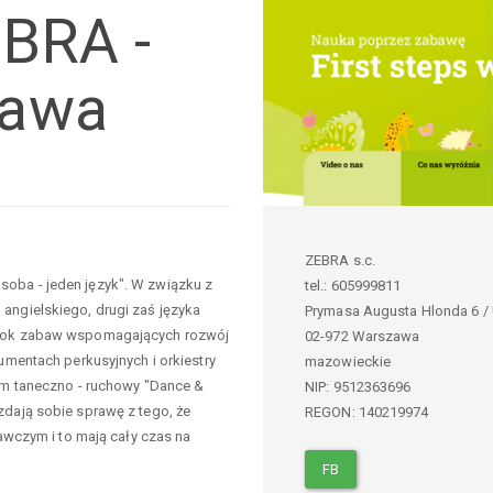
EBRA -
zawa
ZEBRA s.c.
oba - jeden język". W związku z
tel.:
605999811
ngielskiego, drugi zaś języka
Prymasa Augusta Hlonda 6 /
Obok zabaw wspomagających rozwój
02-972
Warszawa
umentach perkusyjnych i orkiestry
mazowieckie
am taneczno - ruchowy "Dance &
NIP:
9512363696
dają sobie sprawę z tego, że
REGON: 140219974
awczym i to mają cały czas na
FB