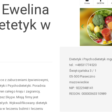
 Ewelina
etetyk w
Dietetyk i Psychodietetyk mgr
tel.:
+48531774520
Świętojańska 3 / 1
05-500
Piaseczno
lce z zaburzeniami żywieniowymi,
mazowieckie
yki i Psychodietetyki. Poradnia
NIP:
9222948141
en całego kraju i zagranicy,
REGON: 00000363310989
zez Skype. Misją firmy jest
słych. Wykwalifikowany dietetyk
w leczeniu bulimii i leczeniu