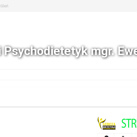
 Gleń
i Psychodietetyk mgr. Ew