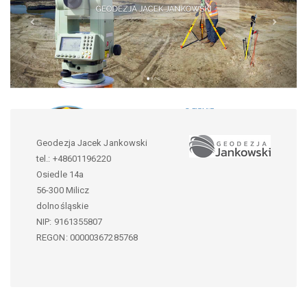
Geodezja Jacek Jankowski
tel.:
+48601196220
Osiedle 14a
56-300
Milicz
dolnośląskie
NIP:
9161355807
REGON: 00000367285768