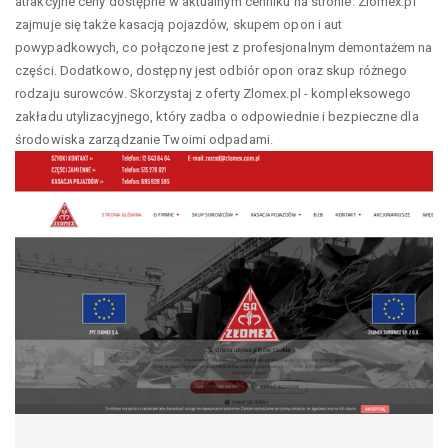
atrakcyjne ceny dostępne w aktualnym cenniku na stronie. Zlomex.pl
zajmuje się także kasacją pojazdów, skupem opon i aut
powypadkowych, co połączone jest z profesjonalnym demontażem na
części. Dodatkowo, dostępny jest odbiór opon oraz skup różnego
rodzaju surowców. Skorzystaj z oferty Zlomex.pl - kompleksowego
zakładu utylizacyjnego, który zadba o odpowiednie i bezpieczne dla
środowiska zarządzanie Twoimi odpadami.