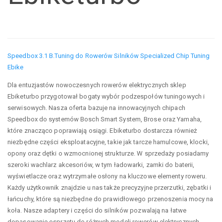
Speedbox 3.1 B.Tuning do Rowerów Silników Specialized Chip Tuning
Ebike
Dla entuzjastów nowoczesnych rowerów elektrycznych sklep
Ebiketurbo przygotował bogaty wybór podzespołów tuningowych i
serwisowych. Nasza oferta bazuje na innowacyjnych chipach
Speedbox do systemów Bosch Smart System, Brose oraz Yamaha,
które znacząco poprawiają osiągi. Ebiketurbo dostarcza również
niezbędne części eksploatacyjne, takie jak tarcze hamulcowe, klocki,
opony oraz dętki o wzmocnionej strukturze. W sprzedaży posiadamy
szeroki wachlarz akcesoriów, w tym ładowarki, zamki do baterii,
wyświetlacze oraz wytrzymałe osłony na kluczowe elementy roweru.
Każdy użytkownik znajdzie u nas także precyzyjne przerzutki, zębatki i
łańcuchy, które są niezbędne do prawidłowego przenoszenia mocy na
koła. Nasze adaptery i części do silników pozwalają na łatwe
dopasowanie osprzętu do różnych modeli rowerów elektrycznych